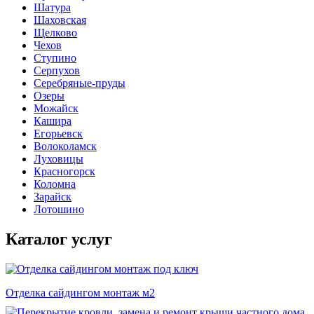
Шатура
Шаховская
Щелково
Чехов
Ступино
Серпухов
Серебряные-пруды
Озеры
Можайск
Кашира
Егорьевск
Волоколамск
Луховицы
Красногорск
Коломна
Зарайск
Лотошино
Каталог услуг
Отделка сайдингом монтаж м2